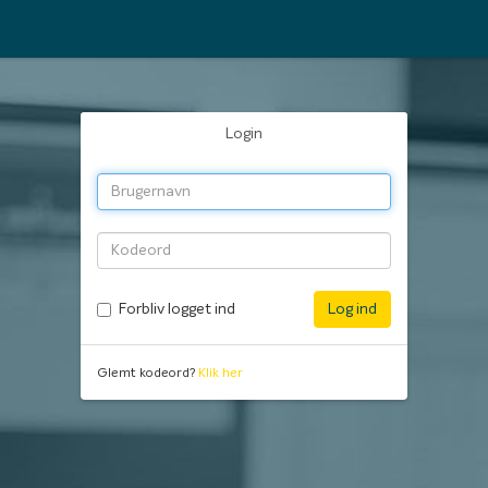
Login
Forbliv logget ind
Log ind
Glemt kodeord?
Klik her